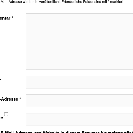
Mail-Adresse wird nicht veröffentlicht.
Erforderliche Felder sind mit
*
markiert
entar
*
*
l-Adresse
*
te
E-Mail-Adresse und Website in diesem Browser für meinen nä