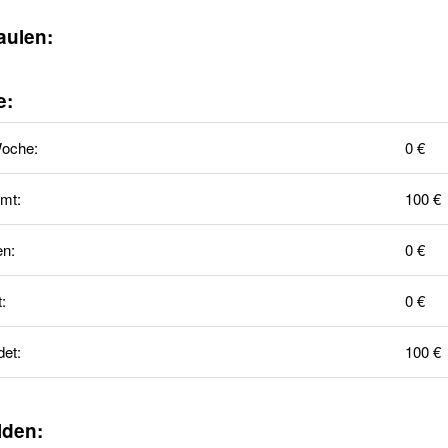
aulen:
e:
Woche:
0 €
mt:
100 €
en:
0 €
t:
0 €
et:
100 €
lden: