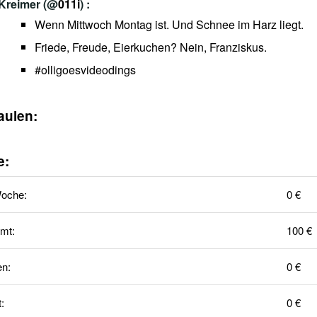
 Kreimer
(@
011i
) :
Wenn Mittwoch Montag ist. Und Schnee im Harz liegt.
Friede, Freude, Eierkuchen? Nein, Franziskus.
#olligoesvideodings
aulen:
e:
Woche:
0 €
mt:
100 €
en:
0 €
t:
0 €