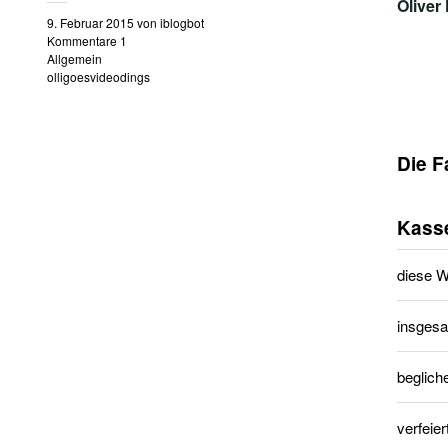
Oliver
9. Februar 2015
von
iblogbot
Kommentare 1
Allgemein
olligoesvideodings
Die F
Kass
diese 
insgesa
beglich
verfeier