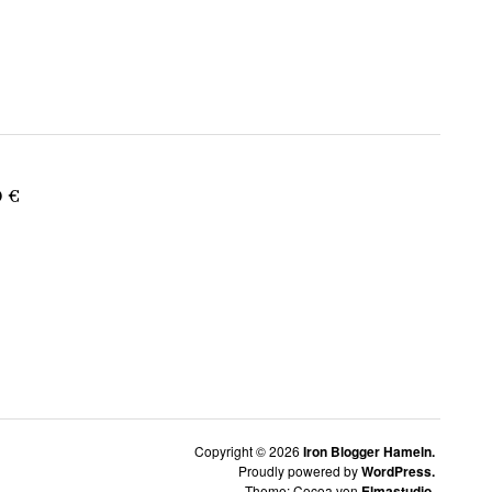
0 €
Copyright © 2026
Iron Blogger Hameln.
Proudly powered by
WordPress.
Theme: Cocoa von
Elmastudio
.