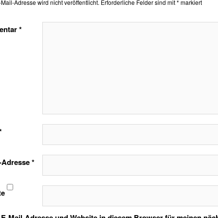
Mail-Adresse wird nicht veröffentlicht.
Erforderliche Felder sind mit
*
markiert
entar
*
*
l-Adresse
*
te
E-Mail-Adresse und Website in diesem Browser für meinen nä