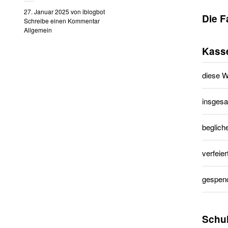
27. Januar 2025
von
iblogbot
Die F
Schreibe einen Kommentar
Allgemein
Kass
diese 
insgesa
beglich
verfeier
gespend
Schu