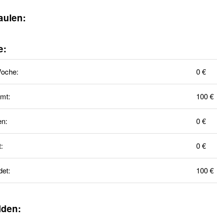
aulen:
e:
Woche:
0 €
mt:
100 €
en:
0 €
t:
0 €
et:
100 €
lden: