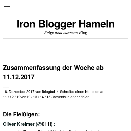
Iron Blogger Hameln
Folge dem eisernen Blog
Zusammenfassung der Woche ab
11.12.2017
18. Dezember 2017
von
iblogbot
Schreibe einen Kommentar
11
/
12
/
12von12
/
13
/
14
/
15
/
adventskalender
/
bier
Die Fleißigen:
Oliver Kreimer
(@
011i
) :